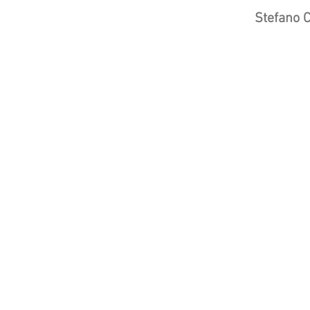
Via Circonvallaz
ione,
143
Stefano 
11029 Verrès (AO)
+39 0165 21716
5
info@stplus.it