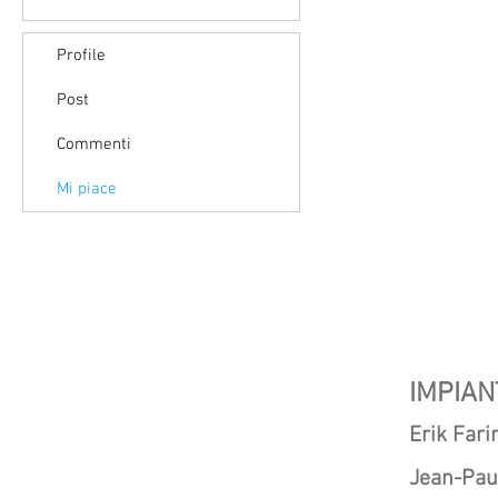
Profile
Post
Commenti
Mi piace
STUDIO PLUS
IMPIAN
Via Lavoratori Vittime
Erik Fari
del Col du Mont, 28
Jean-Pau
11100 Aosta