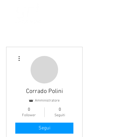
Alcuni progetti
Altre azioni
Corrado Polini
Amministratore
0
0
Follower
Seguiti
Segui