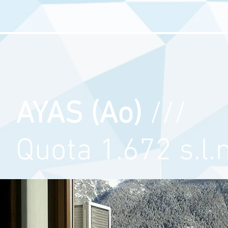
AYAS (Ao)
///
Quota 1.672 s.l.m