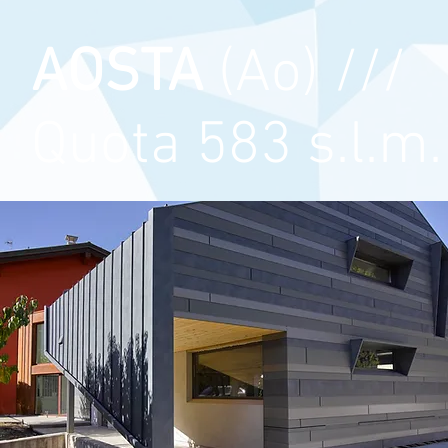
AOSTA
(Ao) ///
Quota 583 s.l.m.