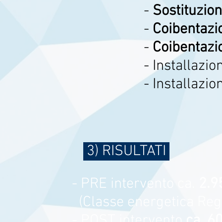
-
Sostituzio
-
Coibentazi
-
Coibentazio
- Installazi
- Installazi
3) RISULTATI
- PRE intervento ca.
2.9
(Classe energetica Reg
- POST intervento
ca. 6