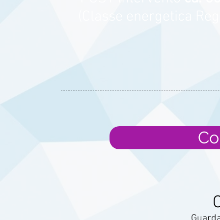
(Classe energetica Reg
Co
Guarda 