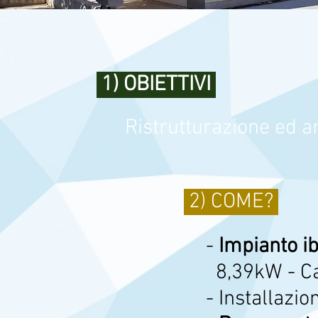
1) OBIETTIVI
Ristrutturazione ed a
2) COME?
-
Impianto i
8,39kW - Ca
- Installazi