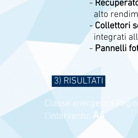
-
Recuperato
alto
rendim
-
Collettori 
integrati al
-
Pannelli fo
3) RISULTATI
Classe energetica Regio
A4
l'intervento: