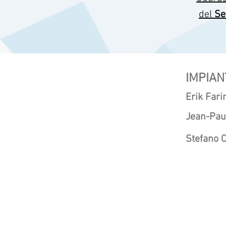
del
Se
STUDIO PLUS
IMPIAN
Via Lavoratori Vittime
Erik Fari
del Col du Mont, 28
Jean-Pau
11100 Aosta
Via Circonvallaz
ione,
143
Stefano 
11029 Verrès (AO)
+39 0165 21716
5
info@stplus.it